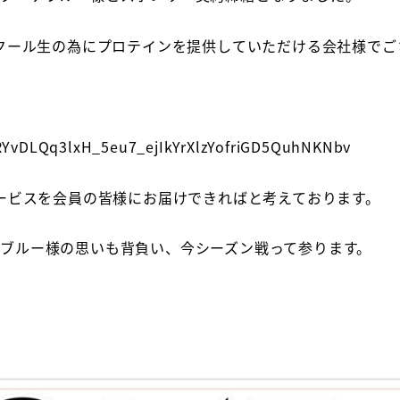
クール生の為にプロテインを提供していただける会社様でご
9zRYvDLQq3lxH_5eu7_ejIkYrXlzYofriGD5QuhNKNbv
ービスを会員の皆様にお届けできればと考えております。
エスターテブルー様の思いも背負い、今シーズン戦って参ります。