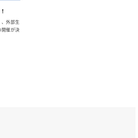
！！
く、外部生
の開催が決